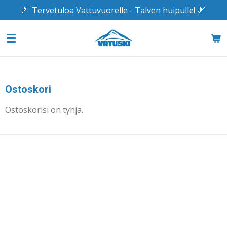
🎿 Tervetuloa Vattuvuorelle - Talven huipulle! 🎿
Siirry
pääsisältöön
Ostoskori
Ostoskorisi on tyhjä.