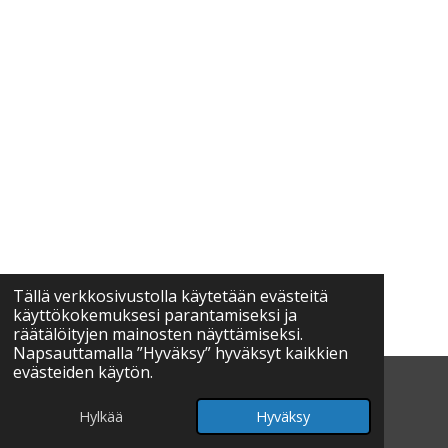
Tällä verkkosivustolla käytetään evästeitä
käyttökokemuksesi parantamiseksi ja
räätälöityjen mainosten näyttämiseksi.
Napsauttamalla ”Hyväksy” hyväksyt kaikkien
evästeiden käytön.
© 2024 - 2026 Vattuvuori
Palvelun tarjoaa
Webador
Hylkää
Hyväksy