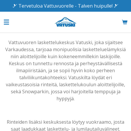
🎿 Tervetuloa Vattuvuorelle - Talven huipulle! 🎿
Siirry
pääsisältöön
Vattuvuoren laskettelukeskus Vatuski, joka sijaitsee
Varkaudessa, tarjoaa monipuolisia lasketteluelämyksiä
niin aloittelijoille kuin kokeneemmillekin laskijoille.
Keskus on tunnettu rennosta ja perheystävällisestä
ilmapiiristään, ja se sopii hyvin koko perheen
talviliikuntakohteeksi. Vatuskilta löydät eri
vaikeustasoisia rinteitä, laskettelukoulun aloittelijoille,
sekä Snowparkin, jossa voi harjoitella temppuja ja
hyppyjä.
Rinteiden lisäksi keskuksesta löytyy vuokraamo, josta
saat laadukkaat laskettelu- ja lumilautailuvälineet.