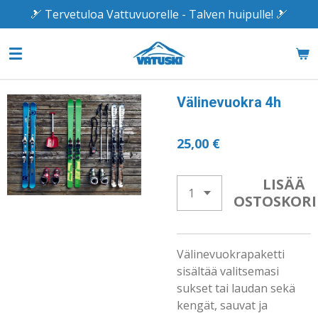
🎿 Tervetuloa Vattuvuorelle - Talven huipulle! 🎿
Siirry
pääsisältöön
Välinevuokra 4h
25,00 €
LISÄÄ
OSTOSKORI
Välinevuokrapaketti
sisältää valitsemasi
sukset tai laudan sekä
kengät, sauvat ja